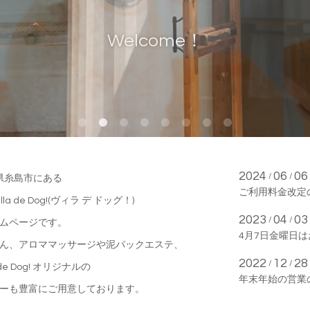
Welcome！
2024
06
06
/
/
県糸島市にある
ご利用料金改定
a de Dog!(ヴィラ デ ドッグ！)
2023
04
03
/
/
ムページです。
4月7日金曜日
ん、アロママッサージや泥パックエステ、
2022
12
28
/
/
 de Dog! オリジナルの
年末年始の営業
ーも豊富にご用意しております。