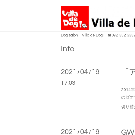
Dog salon Villa de Dog! ☎092-332-333
Info
2021
04
19
「
/
/
17:03
201
のゼオ
切り替
2021
04
19
G
/
/