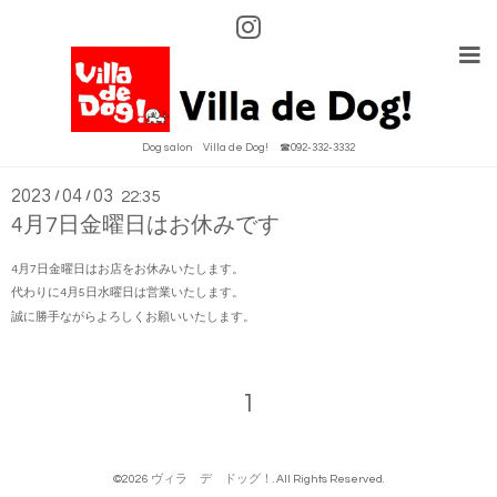
Info
Dog salon Villa de Dog! ☎092-332-3332
2023
04
03
/
/
22:35
4月7日金曜日はお休みです
4月7日金曜日はお店をお休みいたします。
代わりに4月5日水曜日は営業いたします。
誠に勝手ながらよろしくお願いいたします。
1
©2026
ヴィラ デ ドッグ！
. All Rights Reserved.